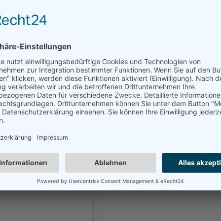
Whatsapp
Sie möchten ganz unkompliziert al
Ansprechpartner!
Auch spontane Anmeldungen kurz 
Bitte füllen Sie das Formular au
Wir werden uns umgehend um die
Bestätigung per Mail zusenden. Bi
mitzubringen.
Bei Fragen können Sie uns ab sof
Wir freuen uns auf Sie!