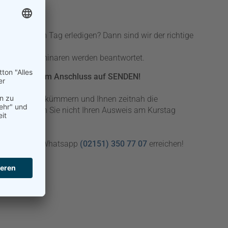
les an einem Tag erledigen? Dann sind wir der richtige
vor den Seminaren werden beantwortet.
s und klicken im Anschluss auf SENDEN!
 Anmeldung kümmern und Ihnen zeitnah die
tte vergessen Sie nicht Ihren Ausweis am Kurstag
ort auch via Whatsapp
(02151) 350 77 07
erreichen!