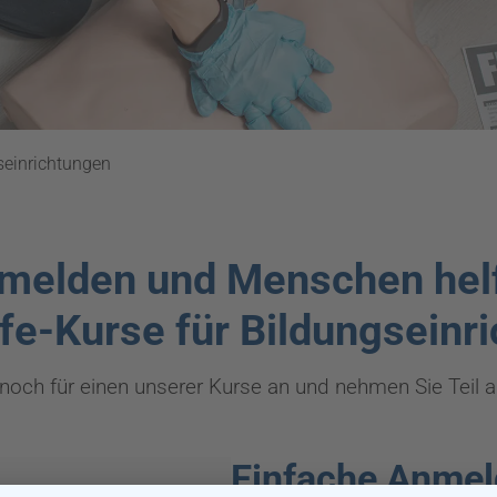
seinrichtungen
melden und Menschen hel
lfe-Kurse für Bildungseinr
noch für einen unserer Kurse an und nehmen Sie Teil 
Einfache Anmel