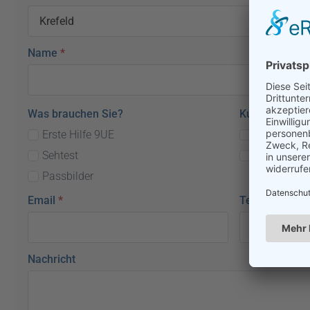
Name
*
Was brauchen Sie?
Kurstag
Erste Hilfe 9UE
Samstag
Sehtest
Sonntag
Passbilder
Email
*
Telefon
Nachricht